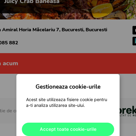
Juicy Crab Baneasa
 Amiral Horia Măcelariu 7, Bucuresti, Bucuresti
085 882
 acum
Gestioneaza cookie-urile
Acest site utilizeaza fisiere cookie pentru
a-ti analiza utilizarea site-ului.
tie de comenzi online pentru restaurante
Accept toate cookie-urile